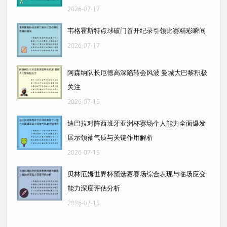
2026-07-17
韦格霍斯特点球破门首开纪录引领比赛精彩瞬间
2026-07-17
阿森纳队长厄德高深陷转会风波 曼城大巴黎积极
关注
2026-07-16
迪巴拉对阵西班牙亚洲杯赛场个人能力全面爆发
展示领袖气质与关键作用解析
2026-07-15
贝林厄姆世界杯预选赛赛场综合表现与临场应变
能力深度评估分析
2026-07-15