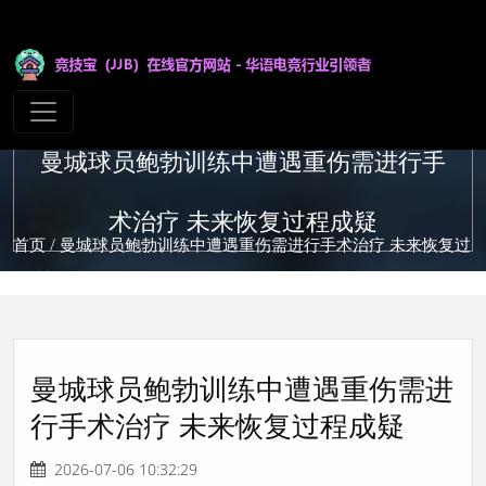
曼城球员鲍勃训练中遭遇重伤需进行手
术治疗 未来恢复过程成疑
首页
/ 曼城球员鲍勃训练中遭遇重伤需进行手术治疗 未来恢复过
程成疑
曼城球员鲍勃训练中遭遇重伤需进
行手术治疗 未来恢复过程成疑
2026-07-06 10:32:29