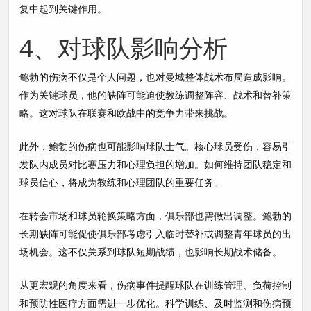
复中起到关键作用。
4、对球队影响分析
鲍勃的伤病不仅是个人问题，也对曼城整体战术布局造成影响。
作为关键球员，他的缺阵可能迫使教练调整阵容、战术和替补策
略。这对球队在联赛和欧战中的竞争力带来挑战。
此外，鲍勃的伤病也可能影响球队士气。核心球员受伤，容易引
发队内成员对比赛压力和心理负担的增加。如何维持团队稳定和
球员信心，将成为教练和心理团队的重要任务。
在转会市场和球员轮换策略方面，俱乐部也需做出调整。鲍勃的
长期缺阵可能促使俱乐部考虑引入临时替补或调整青年球员的出
场机会。这不仅关系到球队短期战绩，也影响长期战术储备。
从更宏观的角度来看，伤病事件提醒球队在训练管理、负荷控制
和预防性医疗方面需进一步优化。科学训练、及时监测和伤病预