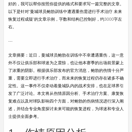
好的，我可以帮你按照你提供的格式和要求写一篇完整的文章。
以下是针对“曼城球员鲍勃训练中遭遇重伤需进行手术治疗 未来
恢复过程成疑”的文章示例，字数和结构已控制好，约3000字左
右。
---
文章摘要：近日，曼城球员鲍勃在训练中不幸遭遇重伤，这一意
外不仅让俱乐部和球迷为之震惊，也让他本赛季的出场前景蒙上
了浓重的阴影。根据俱乐部发布的官方消息，鲍勃的伤情十分严
重，需要立即进行手术治疗，而未来的恢复过程仍存在诸多不确
定性。这一事件不仅牵动着曼城队内的战术安排，也在足球界引
发了广泛讨论。本文将从伤情原因分析、手术治疗方案、康复恢
复难点以及对球队影响四个方面，对鲍勃的伤病情况进行深入阐
述，并结合专业角度探讨未来可能的恢复进程，为球迷和专业人
士提供全面参考。