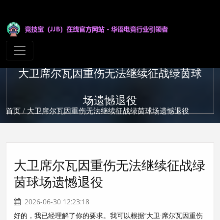
大卫席尔瓦因重伤无法继续征战绿茵球
场遗憾退役
首页
/ 大卫席尔瓦因重伤无法继续征战绿茵球场遗憾退役
大卫席尔瓦因重伤无法继续征战绿
茵球场遗憾退役
2026-06-30 12:23:18
好的，我已经理解了你的要求。我可以根据“大卫·席尔瓦因重伤