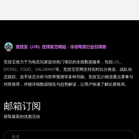
竞技宝致力于为电竞玩家提供热门项目的全面数据服务，包括LOL、
DOTA2、CSGO、VALORANT等。竞技宝官网支持实时比分推送、战队动
态跟踪、选手状态分析与胜率预测等多种功能。竞技宝JJB精选重点赛事与
对阵推荐，伴随详细数据报告与趋势解读，让用户快速了解比赛格局。
邮箱订阅
获取最新的优惠活动