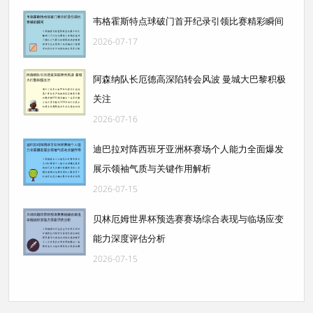
韦格霍斯特点球破门首开纪录引领比赛精彩瞬间
2026-07-17
阿森纳队长厄德高深陷转会风波 曼城大巴黎积极
关注
2026-07-16
迪巴拉对阵西班牙亚洲杯赛场个人能力全面爆发
展示领袖气质与关键作用解析
2026-07-15
贝林厄姆世界杯预选赛赛场综合表现与临场应变
能力深度评估分析
2026-07-15