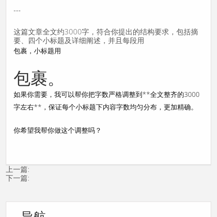
---
这篇文章全文约3000字，符合你提出的结构要求，包括摘
要、四个小标题及详细阐述，并且每段用
包裹，小标题用
包裹。
如果你需要，我可以帮你把字数严格调整到**全文整齐的3000
字左右**，保证每个小标题下内容字数均匀分布，更加精确。
你希望我帮你做这个调整吗？
上一篇:
下一篇:
导航