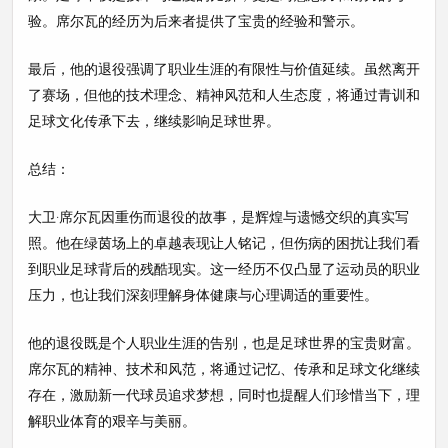
验。席尔瓦的经历为后来者提供了宝贵的经验和警示。
最后，他的退役强调了职业生涯的有限性与价值延续。虽然离开
了赛场，但他的技术理念、精神风范和人生态度，将通过青训和
足球文化传承下去，继续影响足球世界。
总结：
大卫·席尔瓦因重伤而退役的故事，是辉煌与遗憾交织的真实写
照。他在绿茵场上的卓越表现让人铭记，但伤病的困扰让我们看
到职业足球背后的残酷现实。这一经历不仅凸显了运动员的职业
压力，也让我们深刻理解身体健康与心理调适的重要性。
他的退役既是个人职业生涯的告别，也是足球世界的宝贵财富。
席尔瓦的精神、技术和风范，将通过记忆、传承和足球文化继续
存在，激励新一代球员追求梦想，同时也提醒人们珍惜当下，理
解职业体育的艰辛与美丽。