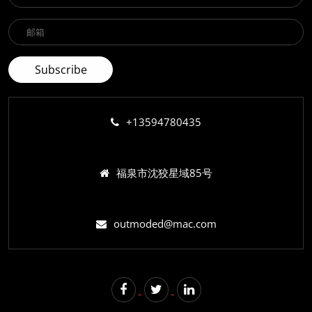
+13594780435
福泉市沈狡星域85号
outmoded@mac.com