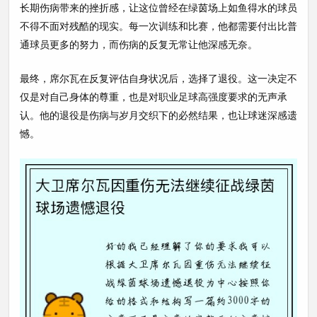
长期伤病带来的挫折感，让这位曾经在绿茵场上如鱼得水的球员
不得不面对残酷的现实。每一次训练和比赛，他都需要付出比普
通球员更多的努力，而伤病的反复无常让他深感无奈。
最终，席尔瓦在反复评估自身状况后，选择了退役。这一决定不
仅是对自己身体的尊重，也是对职业足球高强度要求的无声承
认。他的退役是伤病与岁月交织下的必然结果，也让球迷深感遗
憾。