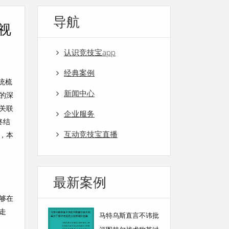
导航
视
认识竞技宝app
经典案例
统梳
新闻中心
的深
关联
企业服务
终结
互动竞技宝直播
，本
最新案例
够在
走
马特乌斯直言不讳批