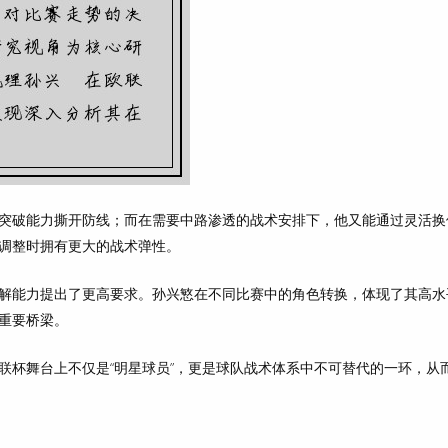
突破能力撕开防线；而在需要中路渗透的战术安排下，他又能通过灵活换
调整时拥有更大的战术弹性。
解能力提出了更高要求。孙兴慜在不同比赛中的角色转换，体现了其高水
重要桥梁。
联杯舞台上不仅是“明星球员”，更是球队战术体系中不可替代的一环，从