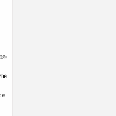
位和
平的
而在