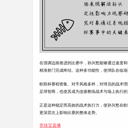
在强调边路推进的比赛中，孙兴慜能够通过速度和
精准射门完成终结。这种多功能性，使球队在临场
欧联杯赛程密集、对手风格多样，对球员的战术理
足球智商，也使其成为连接教练战术与场上执行的
正是这种稳定而高效的战术执行力，使孙兴慜在欧
更深层次上影响比赛的整体走势。
竞技宝直播