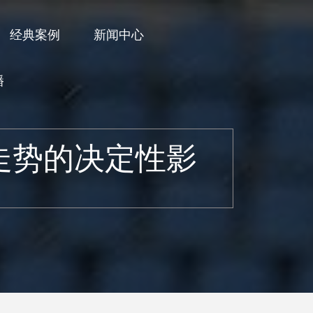
经典案例
新闻中心
播
走势的决定性影