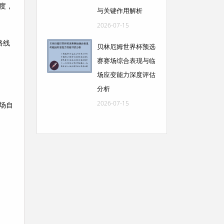
度，
与关键作用解析
2026-07-15
路线
贝林厄姆世界杯预选
赛赛场综合表现与临
场应变能力深度评估
分析
2026-07-15
场自