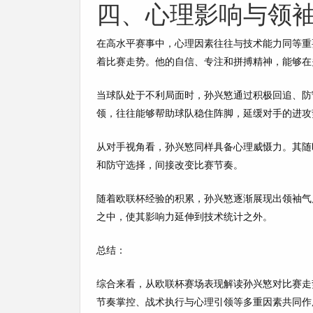
四、心理影响与领
在高水平赛事中，心理因素往往与技术能力同等重
着比赛走势。他的自信、专注和拼搏精神，能够在
当球队处于不利局面时，孙兴慜通过积极回追、防
领，往往能够帮助球队稳住阵脚，延缓对手的进攻
从对手视角看，孙兴慜同样具备心理威慑力。其随
和防守选择，间接改变比赛节奏。
随着欧联杯经验的积累，孙兴慜逐渐展现出领袖气
之中，使其影响力延伸到技术统计之外。
总结：
综合来看，从欧联杯赛场表现解读孙兴慜对比赛走
节奏掌控、战术执行与心理引领等多重因素共同作