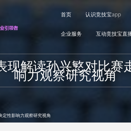
首页
认识竞技宝app
企业服务
互动竞技宝直
表现解读孙兴慜对比赛
响力观察研究视角
的决定性影响力观察研究视角