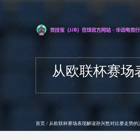
从欧联杯赛场
首页
/ 从欧联杯赛场表现解读孙兴慜对比赛走势