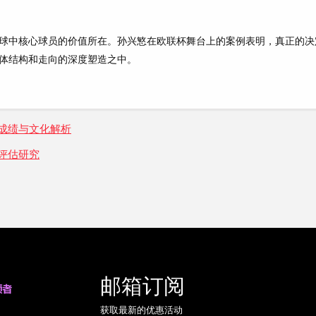
球中核心球员的价值所在。孙兴慜在欧联杯舞台上的案例表明，真正的决
体结构和走向的深度塑造之中。
成绩与文化解析
评估研究
邮箱订阅
获取最新的优惠活动