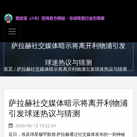
萨拉赫社交媒体暗示将离开利物浦引发
球迷热议与猜测
首页
/ 萨拉赫社交媒体暗示将离开利物浦引发球迷热议与猜测
萨拉赫社交媒体暗示将离开利物浦
引发球迷热议与猜测
2026-06-13 13:22:24
近日，埃及球星穆罕默德·萨拉赫通过社交媒体发布的一则神秘