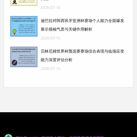
2026-07-16
迪巴拉对阵西班牙亚洲杯赛场个人能力全面爆发
展示领袖气质与关键作用解析
2026-07-15
贝林厄姆世界杯预选赛赛场综合表现与临场应变
能力深度评估分析
2026-07-15