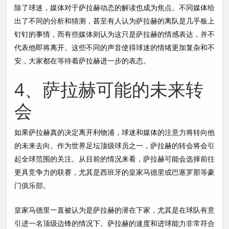
除了球迷，媒体对于萨拉赫动态的解读也成为焦点。不同媒体给
出了不同的分析和猜测，甚至有人认为萨拉赫的离队是几乎板上
钉钉的事情，而有些媒体则认为这只是萨拉赫的情感表达，并不
代表他即将离开。这些不同的声音使得球迷的情绪更加复杂和不
安，大家都在等待着萨拉赫进一步的表态。
4、萨拉赫可能的未来转
会
如果萨拉赫真的决定离开利物浦，球迷和媒体的注意力将转向他
的未来去向。作为世界足坛顶级球员之一，萨拉赫的转会将会引
起全球范围的关注。从目前的情况来看，萨拉赫可能会选择前往
更具竞争力的联赛，尤其是西班牙的皇家马德里或巴塞罗那等豪
门俱乐部。
皇家马德里一直被认为是萨拉赫的潜在下家，尤其是在球队有意
引进一名顶级边锋的情况下。萨拉赫的速度和进球能力非常符合