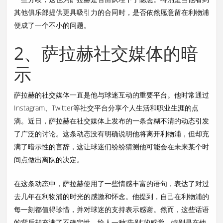
其他俱乐部提供更具吸引力的合同时，是否依然愿意留在利物浦
便成了一个不小的问题。
2、萨拉赫社交媒体的暗
示
萨拉赫的社交媒体一直是他与球迷互动的重要平台。他时常通过
Instagram、Twitter等社交平台分享个人生活和职业生涯的点
滴。近日，萨拉赫在社交媒体上发布的一条含糊不清的动态引发
了广泛的讨论。这条动态没有明确说明他将离开利物浦，但却充
满了暗示性的言辞，这让球迷们纷纷猜测他可能会在未来某个时
间点做出离队的决定。
在这条动态中，萨拉赫使用了一些情感丰富的语句，表达了对过
去几年在利物浦的时光的感激和怀念。他提到，自己在利物浦的
每一刻都值得珍惜，并对球迷的支持表示感谢。然而，这些话语
的背后却充满了不确定性，给人一种“告别”的感觉。特别是在他