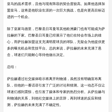
皇马的战术需求，且他与现有阵容的契合度较高。如果他选择加
盟皇马，这将是他职业生涯的一次巨大挑战，也是向更高目标迈
进的一个机会。
除了皇家马德里，巴黎圣日耳曼等其他欧洲豪门也有可能成为萨
拉赫的下家。巴黎圣日耳曼已经展示了他们在转会市场上的雄
心，而萨拉赫加盟这支充满明星球员的球队，无疑会为他提供更
多的曝光机会和竞技平台。总的来说，萨拉赫的未来充满了悬
念，球迷们只能耐心等待他做出决定。
总结：
萨拉赫通过社交媒体暗示将离开利物浦，虽然没有明确宣布离
队，但他的一番话语引发了广泛的讨论和猜测。这一动态不仅让
球迷们感到震惊，也引发了媒体和专家的热烈分析。从萨拉赫与
利物浦的关系，到他社交媒体上的言辞，再到球迷的反应和猜
测，萨拉赫的未来充满了不确定性。