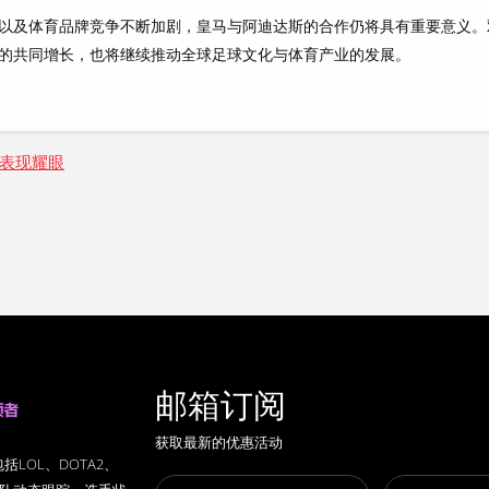
以及体育品牌竞争不断加剧，皇马与阿迪达斯的合作仍将具有重要意义。
的共同增长，也将继续推动全球足球文化与体育产业的发展。
赛表现耀眼
邮箱订阅
获取最新的优惠活动
LOL、DOTA2、