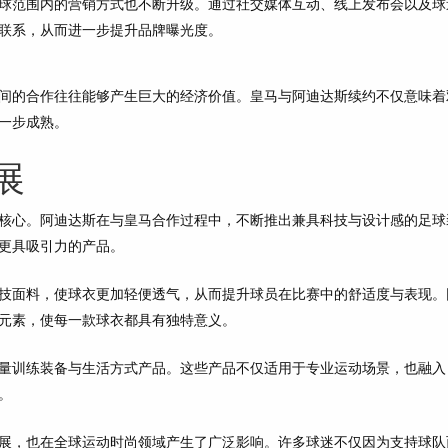
球范围内的营销方式也不断升级。通过社交媒体互动、线上发布会以及球
联系，从而进一步提升品牌曝光度。
间的合作往往能够产生巨大的经济价值。皇马与阿迪达斯续约不仅意味着
一步成熟。
展
核心。阿迪达斯在与皇马合作过程中，不断推出兼具科技与设计感的足球
更具吸引力的产品。
技面料，使球衣更加轻便透气，从而提升球员在比赛中的舒适度与表现。
元素，使每一款球衣都具有独特意义。
量训练装备与生活方式产品。这些产品不仅适用于专业运动场景，也融入
。
展，也在全球运动时尚领域产生了广泛影响。许多球迷不仅因为支持球队