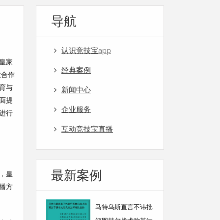
导航
认识竞技宝app
皇家
经典案例
业合作
育与
新闻中心
面提
企业服务
进行
互动竞技宝直播
最新案例
，皇
播方
马特乌斯直言不讳批