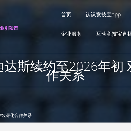
首页
认识竞技宝app
企业服务
互动竞技宝直
达斯续约至2026年初
作关系
方继续深化合作关系