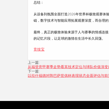
总结：
从设备到氛围全面打造2026年世界杯极致观赛
础，数字技术与智能应用拓展观赛深度，而合理的
最终，真正的极致体验来源于人与赛事的情感连接
的记忆片段，让足球的激情在生活中长久回荡。
竞技宝
上一篇:
从福登意甲赛季走势看其技术定位与球队价值演变
下一篇:
以拉什福德对阵巴萨世俱杯表现状态全面评估与前