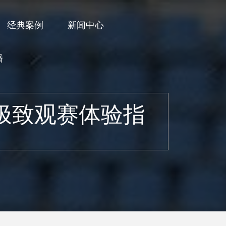
经典案例
新闻中心
播
杯极致观赛体验指