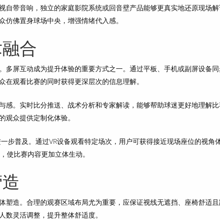
视自带音响，独立的家庭影院系统或回音壁产品能够更真实地还原现场解
众仿佛置身球场中央，增强情绪代入感。
术融合
。多屏互动成为提升体验的重要方式之一。通过平板、手机或副屏设备同
众在观看比赛的同时获得更深层次的信息理解。
与感。实时比分推送、战术分析和专家解读，能够帮助球迷更好地理解比
的观众提供定制化体验。
进一步普及。通过VR设备观看特定场次，用户可获得接近现场座位的视角
息，使比赛内容更加立体生动。
营造
体塑造。合理的观赛区域布局尤为重要，应保证视线无遮挡、座椅舒适且
人数灵活调整，提升整体舒适度。