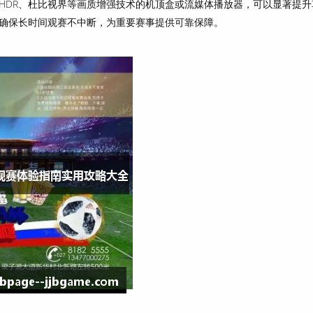
HDR、杜比视界等画质增强技术的机顶盒或流媒体播放器，可以显著提升
确保长时间观赛不中断，为重要赛事提供可靠保障。