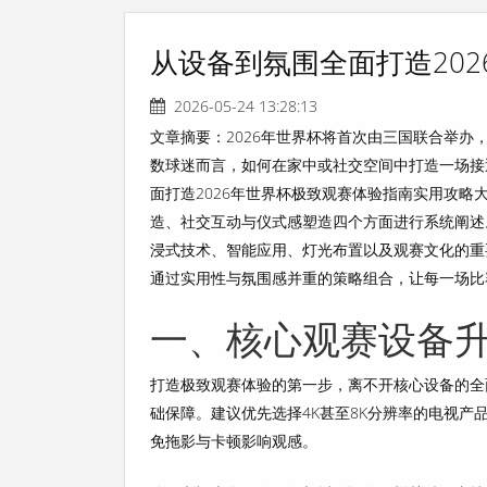
从设备到氛围全面打造20
2026-05-24 13:28:13
文章摘要：2026年世界杯将首次由三国联合举
数球迷而言，如何在家中或社交空间中打造一场接
面打造2026年世界杯极致观赛体验指南实用攻略
造、社交互动与仪式感塑造四个方面进行系统阐述
浸式技术、智能应用、灯光布置以及观赛文化的重
通过实用性与氛围感并重的策略组合，让每一场比
一、核心观赛设备
打造极致观赛体验的第一步，离不开核心设备的全
础保障。建议优先选择4K甚至8K分辨率的电视
免拖影与卡顿影响观感。