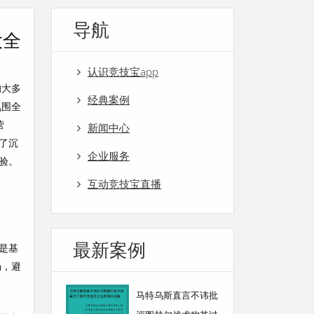
导航
大全
认识竞技宝app
的大多
经典案例
氛围全
营
新闻中心
了沉
企业服务
验。
互动竞技宝直播
最新案例
是基
畅，避
马特乌斯直言不讳批