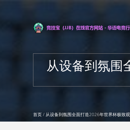
从设备到氛围全
首页
/ 从设备到氛围全面打造2026年世界杯极