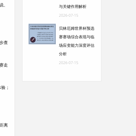
说、
与关键作用解析
2026-07-15
贝林厄姆世界杯预选
赛赛场综合表现与临
步查
场应变能力深度评估
分析
2026-07-15
赛走
体验；
距离