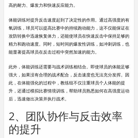
高的耐力、爆发力和快速反应能力。
体能训练对提升反击速度起到了决定性的作用。通过高强度的有
氧训练，球员可以提高比赛中的持续跑动能力，这不仅能保证在
攻防转换中迅速恢复体力，还能使球员在快速反击中保持足够的
精力和跑动速度。同时，短时间的爆发性训练，如冲刺训练，也
能显著提高球员在反击过程中突然加速的能力。
此外，体能训练还需要与战术训练相结合。即使球员的体能足够
强大，如果没有合理的战术配合，反击速度也无法充分发挥。因
此，在体能强化的过程中，教练组不仅注重球员个人体能的提
升，还通过模拟比赛情境训练，帮助球员熟悉如何在高强度运动
后，迅速做出决策并执行战术。
2、团队协作与反击效率
的提升