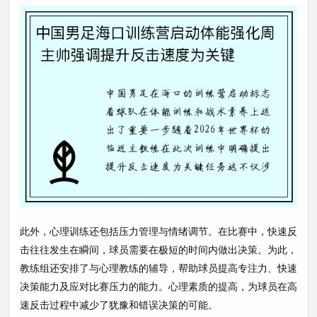
此外，心理训练还包括压力管理与情绪调节。在比赛中，快速反
击往往发生在瞬间，球员需要在极短的时间内做出决策。为此，
教练组还安排了与心理教练的辅导，帮助球员提高专注力、快速
决策能力及应对比赛压力的能力。心理素质的提高，为球员在高
速反击过程中减少了犹豫和错误决策的可能。