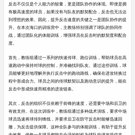
反击不仅仅是个人能力的较量，更是团队协作的体现。即便是拥
有极高速度的球员，如果没有与队友的默契配合，反击也无法达
到理想的效果。因此，提升反击速度的关键之一是团队协作的提
升。在本次海口的训练营中，主教练特别强调了球队的协同作
战，通过团队化的体能训练，增强球员在反击时的默契度和配合
度。
首先，教练组通过一系列的快速传球、跑位训练，帮助球员在高
速跑动中保持对球的控制，并准确找到队友。通过这些训练，球
员能够更好地理解并执行反击中的跑动路线，确保在进攻转换过
程中形成合力。球员之间的传球默契以及跑动意识的提升，能在
反击中形成快速而精准的进攻链条。
其次，反击的组织不仅依赖于前锋的速度，还需要中场和后卫的
有效支持。在这次训练中，教练组通过多种战术演练，要求中场
球员迅速将球传到锋线，并要求后卫在防守反击时能够迅速回
撤，为反击提供保障。这种全队参与的体能训练，有助于提升反
击效率，使每一名球员都能在合适的时机为球队的进攻提供支