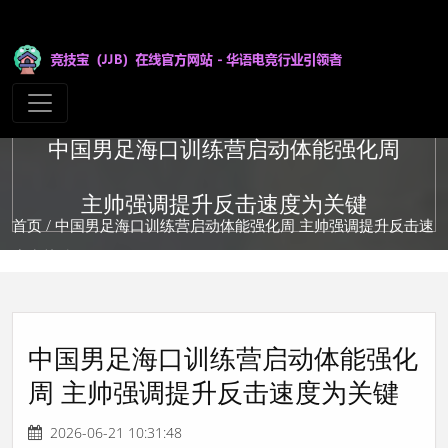
中国男足海口训练营启动体能强化周
主帅强调提升反击速度为关键
首页
/ 中国男足海口训练营启动体能强化周 主帅强调提升反击速
度为关键
中国男足海口训练营启动体能强化
周 主帅强调提升反击速度为关键
2026-06-21 10:31:48