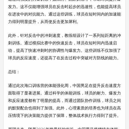
发力。这不仅能增强球员在反击时起步的迅速性，也能提高球员
在进攻中的对抗能力。通过这些训练，球员在短时间内的加速能
力得到明显提升，从而使反击更加犀利。
此外，针对反击中的冲刺速度，教练组设计了一系列短距离的冲
刺训练。通过模拟比赛中的快速反击，球员在短时间内迅速启
动，提高了快速冲刺时的协调性与爆发力。这些训练不仅加强了
球员的反应速度，还提高了在反击过程中突破对方防线的能力。
总结：
通过此次海口训练营的体能强化周，中国男足在提升反击速度方
面取得了显著进展。通过科学的体能训练，球员的耐力、爆发力
和反应速度都有了明显的提高，而通过团队协作训练，球员之间
的默契配合也得到了加强。此外，心理素质的培养也为球员在高
压情境下的决策能力提供了保障，整体战术执行力得到了提升。