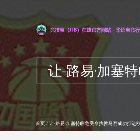
让-路易·加塞
首页
/ 让-路易·加塞特临危受命执教马赛成功打进