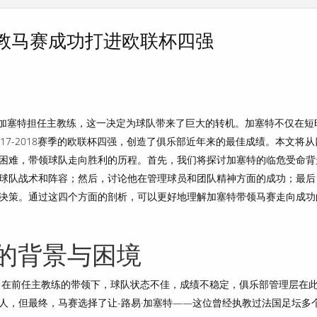
执教马赛成功打进欧联杯四强
易·加塞特担任主教练，这一决定为球队带来了巨大的转机。加塞特不仅在短
17-2018赛季的欧联杯四强，创造了俱乐部近年来的最佳成绩。本文将从
困难，带领球队走向胜利的历程。首先，我们将探讨加塞特的临危受命背
球队战术和阵容；然后，讨论他在管理球员和团队精神方面的成功；最后
决策。通过这四个方面的剖析，可以更好地理解加塞特带领马赛走向成功
的背景与困境
战。在前任主教练的带领下，球队状态不佳，成绩不稳定，俱乐部管理层在
人，但最终，马赛选择了让-路易·加塞特——这位曾经执教过法国足坛多