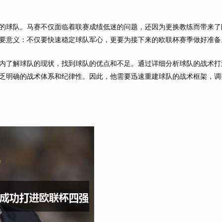
的球队。马赛不仅面临着联赛成绩低迷的问题，还因为更换教练而带来了
要意义：不仅要快速稳定球队军心，更要为接下来的欧联杯赛季做好准备
内了解球队的现状，找到球队的优点和不足。通过详细分析球队的战术打
乏明确的战术体系和纪律性。因此，他需要迅速重建球队的战术框架，调