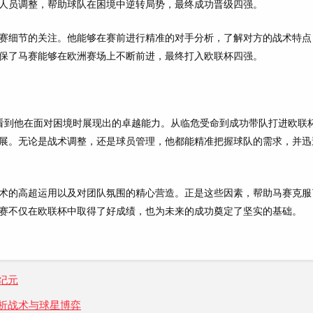
人员调整，帮助球队在困境中逆转局势，最终成功晋级四强。
赛细节的关注。他能够在赛前进行精准的对手分析，了解对方的战术特点
保了马赛能够在欧洲赛场上不断前进，最终打入欧联杯四强。
以看到他在面对困境时展现出的卓越能力。从临危受命到成功带队打进欧联
展。无论是战术调整，还是球员管理，他都能精准把握球队的需求，并迅
术的高超运用以及对团队氛围的精心营造。正是这些因素，帮助马赛克服
赛不仅在欧联杯中取得了好成绩，也为未来的成功奠定了坚实的基础。
纪元
析战术与球星博弈