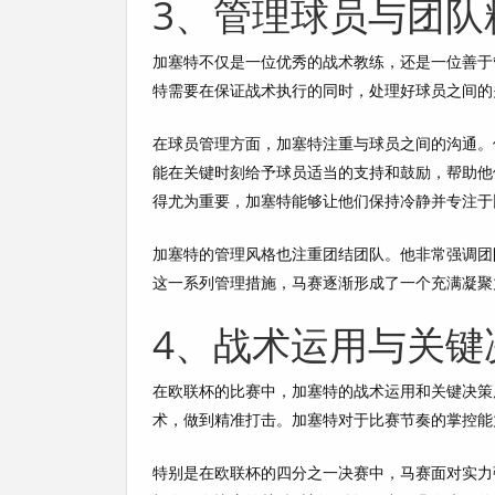
3、管理球员与团队
加塞特不仅是一位优秀的战术教练，还是一位善于
特需要在保证战术执行的同时，处理好球员之间的
在球员管理方面，加塞特注重与球员之间的沟通。
能在关键时刻给予球员适当的支持和鼓励，帮助他
得尤为重要，加塞特能够让他们保持冷静并专注于
加塞特的管理风格也注重团结团队。他非常强调团
这一系列管理措施，马赛逐渐形成了一个充满凝聚
4、战术运用与关键
在欧联杯的比赛中，加塞特的战术运用和关键决策
术，做到精准打击。加塞特对于比赛节奏的掌控能
特别是在欧联杯的四分之一决赛中，马赛面对实力