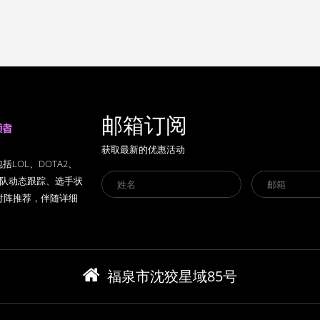
邮箱订阅
获取最新的优惠活动
LOL、DOTA2、
、战队动态跟踪、选手状
对阵推荐，伴随详细
福泉市沈狡星域85号