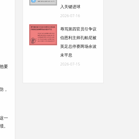
入关键进球
2026-07-16
辱骂第四官员引争议
伯恩利主帅孔帕尼被
英足总停赛两场余波
未平息
2026-07-15
他要
防，
这一
绩。