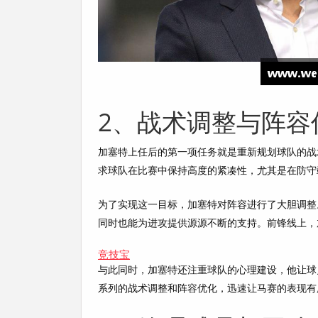
2、战术调整与阵容
加塞特上任后的第一项任务就是重新规划球队的战
求球队在比赛中保持高度的紧凑性，尤其是在防守端
为了实现这一目标，加塞特对阵容进行了大胆调整
同时也能为进攻提供源源不断的支持。前锋线上，
竞技宝
与此同时，加塞特还注重球队的心理建设，他让球
系列的战术调整和阵容优化，迅速让马赛的表现有