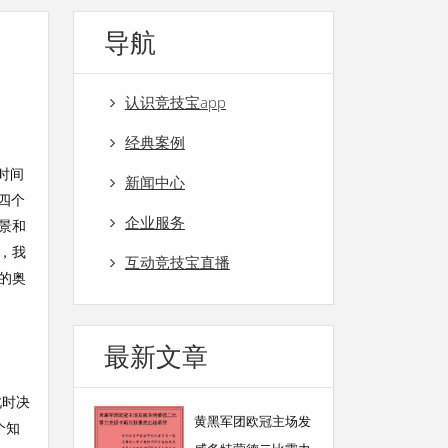
导航
认识竞技宝app
经典案例
时间
新闻中心
四个
企业服务
景和
，我
互动竞技宝直播
的奥
最新文章
此时决
黄黑军团欧冠主场发
个知