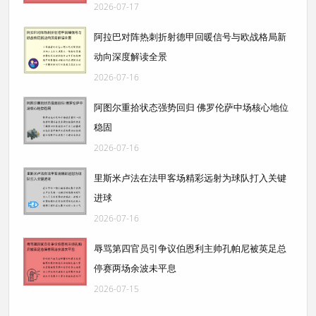
2026-07-17
阿拉巴对阵热刺折射德甲回暖信号与欧战格局新
动向深度解读全景
2026-07-16
阿图尔重拾状态强势回归 佛罗伦萨中场核心地位
稳固
2026-07-16
里斯米卢法在法甲客场精彩远射为球队打入关键
进球
2026-07-16
辱骂第四官员引争议伯恩利主帅孔帕尼被英足总
停赛两场余波未平息
2026-07-15