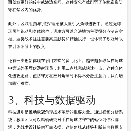
而创造更好的传中或渗透空间。这种变化有效削弱了传统密集防
守在禁区内的优势。
此外，区域阻挡与“挡拆”理念被大量引入角球进攻中。通过无球
球员的跑动和身体站位，进攻方可以合法地为主要得分点制造空
档。这类战术往往需要高度默契和精确执行，也体现了欧冠球队
在训练细节上的投入。
还有一类创新体现在射门方式的多元化上。越来越多球队在角球
中尝试外围埋伏远射球员，利用二点球完成快速打击。这种立体
化进攻思路，使防守方在应对角球时不得不分散注意力，从而增
加防守难度。
3、科技与数据驱动
科技进步是推动欧冠角球战术革新的重要力量。通过视频分析系
统，教练团队可以精确研究对手在角球防守中的站位习惯和漏
洞，为战术设计提供可靠依据。这使角球从经验判断转向数据支