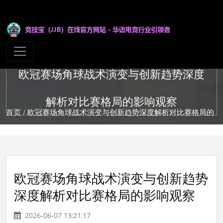
欧冠赛场角球战术演变与创新趋势深度
解析对比赛格局的影响观察
首页
/ 欧冠赛场角球战术演变与创新趋势深度解析对比赛格局的
影响观察
欧冠赛场角球战术演变与创新趋势
深度解析对比赛格局的影响观察
2026-06-07 13:21:17