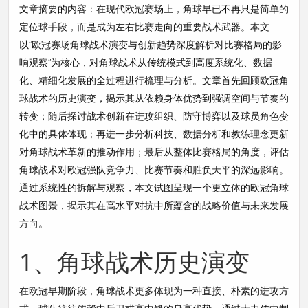
文章摘要的内容：在现代欧冠赛场上，角球早已不再只是简单的
定位球手段，而是成为左右比赛走向的重要战术武器。本文
以“欧冠赛场角球战术演变与创新趋势深度解析对比赛格局的影
响观察”为核心，对角球战术从传统模式到高度系统化、数据
化、精细化发展的全过程进行梳理与分析。文章首先回顾欧冠角
球战术的历史演变，揭示其从依赖身体优势到强调空间与节奏的
转变；随后探讨战术创新在进攻组织、防守博弈以及球员角色变
化中的具体体现；再进一步分析科技、数据分析和教练理念更新
对角球战术革新的推动作用；最后从整体比赛格局的角度，评估
角球战术对欧冠强队竞争力、比赛节奏和胜负天平的深远影响。
通过系统性的拆解与观察，本文试图呈现一个更立体的欧冠角球
战术图景，揭示其在高水平对抗中所蕴含的战略价值与未来发展
方向。
1、角球战术历史演变
在欧冠早期阶段，角球战术更多体现为一种直接、朴素的进攻方