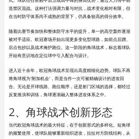
式。球队往往依赖中后卫或高中锋的身高优势，通过大力传中制
造禁区混战。这种打法强调力量与对抗，战术变化相对有限，但
在当时防守体系尚不成熟的背景下，仍具备较高的得分效率。
随着比赛节奏加快和整体防守水平的提升，单一的高空轰炸逐渐
被对手适应。欧冠赛场开始出现更多变化型球路，如前点后蹭、
后点包抄以及战术掩护跑位。这一阶段的角球战术，标志着球队
开始有意识地在定位球中引入配合与设计。
进入近十余年，欧冠角球战术呈现出高度精细化趋势。球队不再
将角球视为“附加机会”，而是当作一次可被精确设计的进攻回
合。无论是开球线路、跑位顺序，还是射门区域的选择，都经过
反复推演和训练，角球逐渐融入整体进攻体系之中。
2、角球战术创新形态
当代欧冠角球战术的最大特征，在于创新形式的多样化。短角球
的频繁使用，使球队能够重新组织进攻，拉扯对方防线结构，从