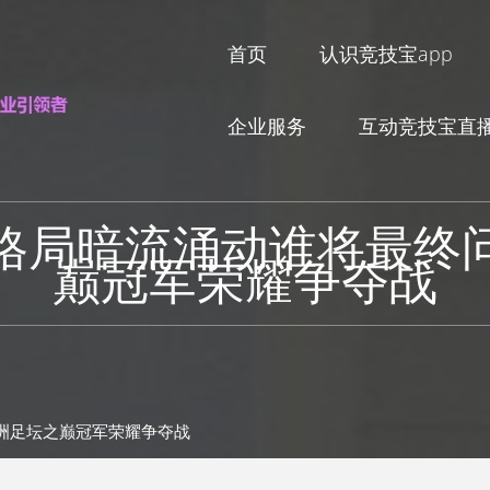
首页
认识竞技宝app
企业服务
互动竞技宝直
格局暗流涌动谁将最终
巅冠军荣耀争夺战
欧洲足坛之巅冠军荣耀争夺战