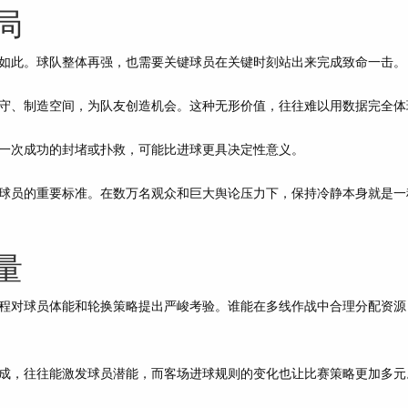
局
如此。球队整体再强，也需要关键球员在关键时刻站出来完成致命一击。
守、制造空间，为队友创造机会。这种无形价值，往往难以用数据完全体
一次成功的封堵或扑救，可能比进球更具决定性意义。
球员的重要标准。在数万名观众和巨大舆论压力下，保持冷静本身就是一
量
程对球员体能和轮换策略提出严峻考验。谁能在多线作战中合理分配资源
成，往往能激发球员潜能，而客场进球规则的变化也让比赛策略更加多元