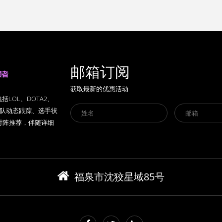
邮箱订阅
获取最新的优惠活动
LOL、DOTA2、
、战队动态跟踪、选手状
对阵推荐，伴随详细
福泉市沈狡星域85号