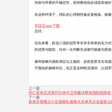
伤病与停赛的不确定性，使得教练组必须提前做好
在这种环境下，球队的心理韧性被反复检验。能够
竞技宝app下载
总结：
综合来看，欧冠八强的冠军争夺并非简单的实力对
的优势与隐忧，任何一次判断失误都可能被无限放
最终能够问鼎欧洲足坛之巅的，必然是那支在动荡
可预知的巅峰对抗，也正是这种暗流涌动，让冠军
上一篇:
拜仁宣布正式签约日本中卫伊藤洋辉加强防线阵容
下一篇:
新老交替看点十足国家队最新大名单亮点全面盘点