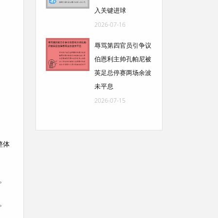
入关键进球
2026-07-16
辱骂第四官员引争议
伯恩利主帅孔帕尼被
英足总停赛两场余波
未平息
2026-07-15
整体
。
。