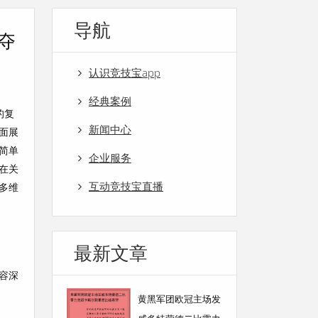
导航
夺
认识竞技宝app
经典案例
的复
新闻中心
面展
简单
企业服务
在关
互动竞技宝直播
多维
最新文章
容深
黄黑军团欧冠主场发