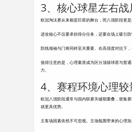
3、核心球星左右战
欧冠淘汰赛从来都是巨星的舞台，而八强阶段更是
进攻核心不仅要承担得分任务，还要在场上吸引防
防线领袖与门将同样至关重要。在高强度对抗下，
值得注意的是，心理素质成为区分顶级球星与普通
力。
4、赛程环境心理较
欧冠八强阶段通常与国内联赛关键期重叠，密集赛
就更具优势。
主客场因素依然不可忽视。主场氛围带来的心理加