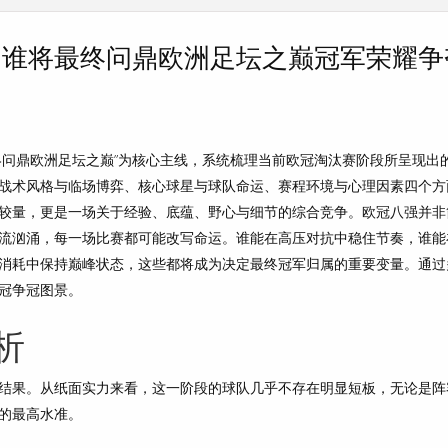
动谁将最终问鼎欧洲足坛之巅冠军荣耀争
终问鼎欧洲足坛之巅”为核心主线，系统梳理当前欧冠淘汰赛阶段所呈现出
战术风格与临场博弈、核心球星与球队命运、赛程环境与心理因素四个方
较量，更是一场关于经验、底蕴、野心与细节的综合竞争。欧冠八强并非
流汹涌，每一场比赛都可能改写命运。谁能在高压对抗中稳住节奏，谁能
消耗中保持巅峰状态，这些都将成为决定最终冠军归属的重要变量。通过
冠争冠图景。
析
结果。从纸面实力来看，这一阶段的球队几乎不存在明显短板，无论是阵
的最高水准。