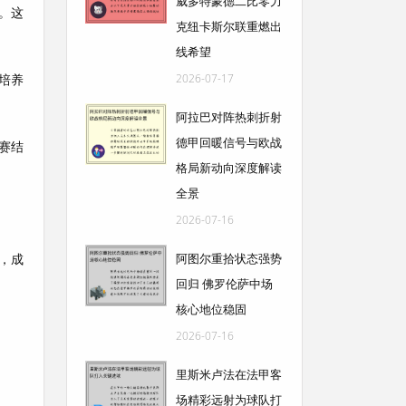
威多特蒙德二比零力
。这
克纽卡斯尔联重燃出
线希望
培养
2026-07-17
阿拉巴对阵热刺折射
德甲回暖信号与欧战
赛结
格局新动向深度解读
全景
2026-07-16
，成
阿图尔重拾状态强势
回归 佛罗伦萨中场
核心地位稳固
2026-07-16
里斯米卢法在法甲客
场精彩远射为球队打