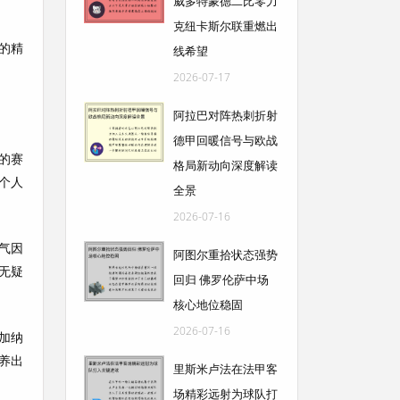
威多特蒙德二比零力
克纽卡斯尔联重燃出
的精
线希望
2026-07-17
阿拉巴对阵热刺折射
德甲回暖信号与欧战
的赛
格局新动向深度解读
个人
全景
2026-07-16
气因
阿图尔重拾状态强势
无疑
回归 佛罗伦萨中场
核心地位稳固
2026-07-16
加纳
养出
里斯米卢法在法甲客
场精彩远射为球队打