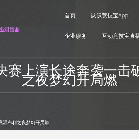
首页
认识竞技宝app
企业服务
互动竞技宝直
决赛上演长途奔袭一击
之夜梦幻开局燃
点燃温布利之夜梦幻开局燃