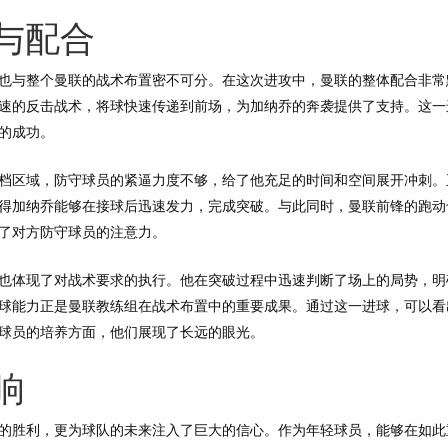
与配合
也与整个曼联的战术布置密不可分。在这次进攻中，曼联的整体配合非常
速的反击战术，将球快速传递到前场，为加纳乔的奔袭提供了支持。这一
的成功。
档区域，防守球员的紧逼力度不够，给了他充足的时间和空间展开冲刺。
得加纳乔能够在接球后迅速发力，完成突破。与此同时，曼联前锋的跑动
了对方防守球员的注意力。
也体现了对战术要求的执行。他在突破过程中迅速判断了场上的局势，明
球能力正是曼联教练组在战术布置中的重要成果。通过这一进球，可以看
球员的培养方面，他们展现了长远的眼光。
响
的胜利，更为球队的未来注入了巨大的信心。作为年轻球员，能够在如此