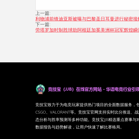
上一篇:
利物浦前锋迪亚斯被曝与巴黎圣日耳曼进行秘密接
下一篇:
劳塔罗加时制胜球助阿根廷加冕美洲杯冠军辉煌瞬
竞技宝致力于为电竞玩家提供热门项目的全面数据服务，包括
CSGO、VALORANT等。竞技宝官网支持实时比分推送
态分析与胜率预测等多种功能。竞技宝JJB精选重点赛事与
数据报告与趋势解读，让用户快速了解比赛格局。