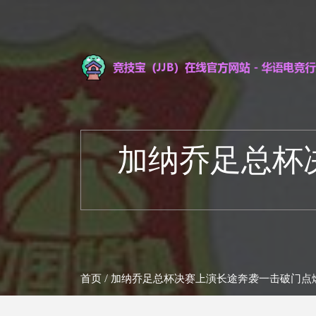
加纳乔足总杯
首页
/ 加纳乔足总杯决赛上演长途奔袭一击破门