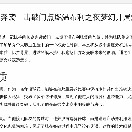
途奔袭一击破门点燃温布利之夜梦幻开局
纳乔以一记惊艳的长途奔袭破门，点燃了温布利球场的气氛，并为球队奠定
了加纳乔个人职业生涯中的一个标志性时刻。本文将从多个角度分析加纳
素质、比赛背景、进球的战术执行和这场比赛对曼联未来的影响。通过全
蕴含的深远意义。
质
质。作为一名年轻球员，能够在如此重要的比赛中保持冷静并作出准确决
步极为迅猛，突破了多个防守球员，展现了他过人的速度和盘带能力。尤
步伐并最终突破，展现了他在高强度比赛中的冷静与决心。
现。当他接到队友的传球时，他并没有选择停球，而是迅速启动并利用速
变化也极为精准，保证了球在突破过程中几乎没有失误。这样的技术细腻