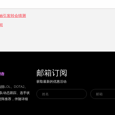
触引发转会猜测
间
邮箱订阅
获取最新的优惠活动
LOL、DOTA2、
、战队动态跟踪、选手状
对阵推荐，伴随详细