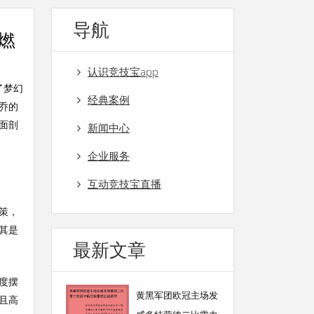
导航
燃
认识竞技宝app
了梦幻
经典案例
乔的
面剖
新闻中心
企业服务
互动竞技宝直播
策，
其是
最新文章
度摆
黄黑军团欧冠主场发
且高