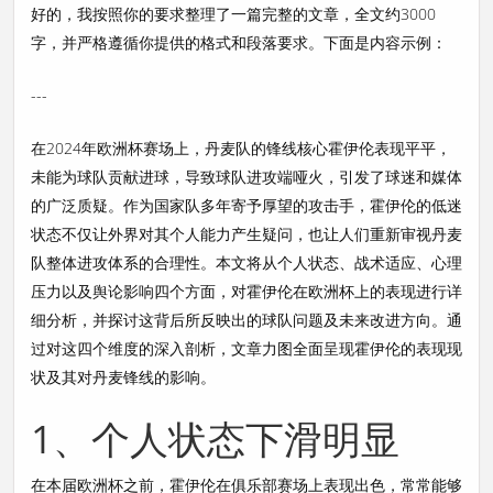
好的，我按照你的要求整理了一篇完整的文章，全文约3000
字，并严格遵循你提供的格式和段落要求。下面是内容示例：
---
在2024年欧洲杯赛场上，丹麦队的锋线核心霍伊伦表现平平，
未能为球队贡献进球，导致球队进攻端哑火，引发了球迷和媒体
的广泛质疑。作为国家队多年寄予厚望的攻击手，霍伊伦的低迷
状态不仅让外界对其个人能力产生疑问，也让人们重新审视丹麦
队整体进攻体系的合理性。本文将从个人状态、战术适应、心理
压力以及舆论影响四个方面，对霍伊伦在欧洲杯上的表现进行详
细分析，并探讨这背后所反映出的球队问题及未来改进方向。通
过对这四个维度的深入剖析，文章力图全面呈现霍伊伦的表现现
状及其对丹麦锋线的影响。
1、个人状态下滑明显
在本届欧洲杯之前，霍伊伦在俱乐部赛场上表现出色，常常能够