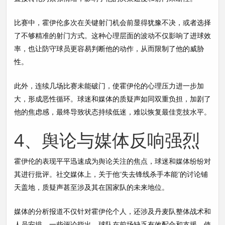
比赛中，霍伊伦多次在关键射门机会前显得犹豫不决，或者选择
了不够精准的射门方式。这种心理层面的波动不仅影响了进球效
率，也让防守球员更容易判断他的动作，从而限制了他的威胁
性。
此外，连续几场比赛未能破门，使霍伊伦的心理压力进一步加
大，形成恶性循环。球迷和媒体的质疑声如同双重负担，加剧了
他的焦虑感，最终导致状态持续低迷，难以恢复最佳竞技水平。
4、舆论与媒体反响强烈
霍伊伦的表现平平迅速成为舆论关注的焦点，球迷和媒体纷纷对
其进行批评。社交媒体上，关于他“失去锋线杀手本能”的讨论铺
天盖地，质疑声甚至涉及其在国家队的未来地位。
媒体的分析报道不仅针对霍伊伦个人，还涉及丹麦队整体战术和
人员安排。一些评论指出，球队在前场缺乏有效配合和支援，使