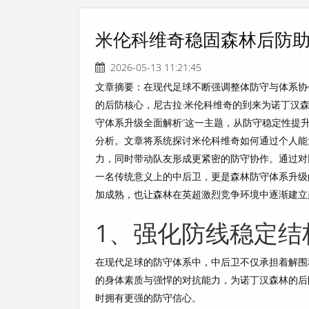
米伦科维奇稳固森林后防
2026-05-13 11:21:45
文章摘要：在现代足球不断强调整体防守与体系协
的后防核心，尼古拉·米伦科维奇的到来为诺丁汉
守体系升级全面解析”这一主题，从防守稳定性提
分析。文章将系统探讨米伦科维奇如何通过个人能
力，同时带动队友形成更紧密的防守协作。通过对
一名传统意义上的中后卫，更是森林防守体系升级
加成熟，也让森林在英超激烈竞争环境中逐渐建立
1、强化防线稳定结
在现代足球的防守体系中，中后卫不仅承担着解围
的身体素质与强悍的对抗能力，为诺丁汉森林的后
时拥有更强的防守信心。