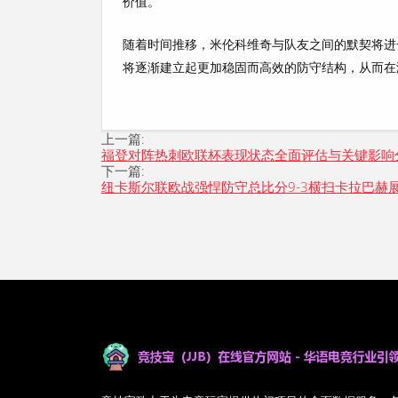
价值。
随着时间推移，米伦科维奇与队友之间的默契将进
将逐渐建立起更加稳固而高效的防守结构，从而在
上一篇:
福登对阵热刺欧联杯表现状态全面评估与关键影响
下一篇:
纽卡斯尔联欧战强悍防守总比分9-3横扫卡拉巴赫