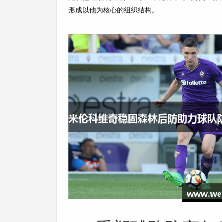
形成以他为核心的组织结构。