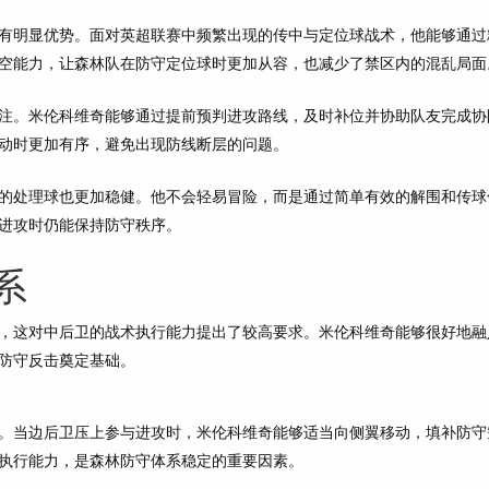
有明显优势。面对英超联赛中频繁出现的传中与定位球战术，他能够通过
空能力，让森林队在防守定位球时更加从容，也减少了禁区内的混乱局面
注。米伦科维奇能够通过提前预判进攻路线，及时补位并协助队友完成协
动时更加有序，避免出现防线断层的问题。
的处理球也更加稳健。他不会轻易冒险，而是通过简单有效的解围和传球
进攻时仍能保持防守秩序。
系
，这对中后卫的战术执行能力提出了较高要求。米伦科维奇能够很好地融
防守反击奠定基础。
。当边后卫压上参与进攻时，米伦科维奇能够适当向侧翼移动，填补防守
执行能力，是森林防守体系稳定的重要因素。