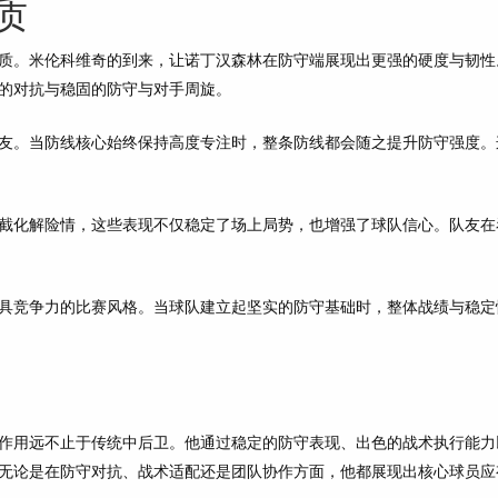
质
质。米伦科维奇的到来，让诺丁汉森林在防守端展现出更强的硬度与韧性
的对抗与稳固的防守与对手周旋。
友。当防线核心始终保持高度专注时，整条防线都会随之提升防守强度。
截化解险情，这些表现不仅稳定了场上局势，也增强了球队信心。队友在
具竞争力的比赛风格。当球队建立起坚实的防守基础时，整体战绩与稳定
作用远不止于传统中后卫。他通过稳定的防守表现、出色的战术执行能力
无论是在防守对抗、战术适配还是团队协作方面，他都展现出核心球员应