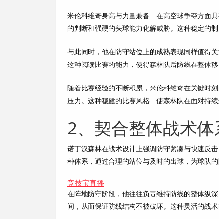
米伦科维奇身高与力量兼备，在高空球争夺方面具
的判断和强硬的头球能力化解威胁。这种稳定的制
与此同时，他在防守站位上的成熟表现同样值得关
这种阅读比赛的能力，使得森林队后防线在整体移
随着比赛经验的不断积累，米伦科维奇在关键时刻
压力。这种稳健的比赛风格，使森林队在面对持续
2、契合整体战术体
诺丁汉森林在战术设计上强调防守紧凑与快速反击
种体系，通过合理的站位与及时的出球，为球队的
竞技宝直播
在阵地防守阶段，他往往负责维持防线的整体纵深
间，从而保证防线结构不被破坏。这种灵活的战术