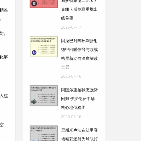
威多特蒙德二比零力
克纽卡斯尔联重燃出
精准
。
线希望
2026-07-17
防。
阿拉巴对阵热刺折射
德甲回暖信号与欧战
化解
格局新动向深度解读
全景
2026-07-16
阿图尔重拾状态强势
入这
回归 佛罗伦萨中场
核心地位稳固
2026-07-16
空
里斯米卢法在法甲客
场精彩远射为球队打