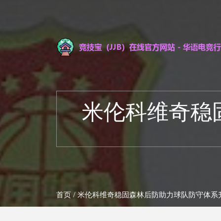
米伦科维奇稳
首页
/ 米伦科维奇稳固森林后防助力球队防守体系