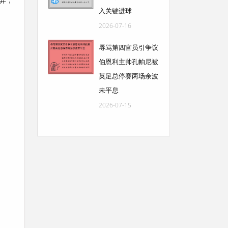
入关键进球
2026-07-16
辱骂第四官员引争议
伯恩利主帅孔帕尼被
英足总停赛两场余波
未平息
2026-07-15