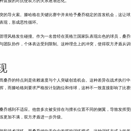
种直接的对抗使双方的关系逐渐恶化。
突的导火索。滕哈格在关键比赛中并未给予桑乔稳定的首发机会，这让球
表现，形成恶性循环。
管理风格发生碰撞。作为一名曾经在英格兰国家队表现出色的球员，桑乔
与团队协作，个体表达受到限制。这种理念上的冲突，使得双方矛盾从训
现
而桑乔的特点则是依赖速度与个人突破创造机会。这种差异在战术执行中
挥，而滕哈格则要求严格按计划跑位和传球，这种不一致直接影响了比赛
桑乔感到不适应。他曾多次被安排在与擅长位置不同的侧翼，导致发挥受
练更加不满，双方矛盾进一步升级。
能和战术演练，而桑乔倾向于自由发挥的训练模式。这种训练方式上的差