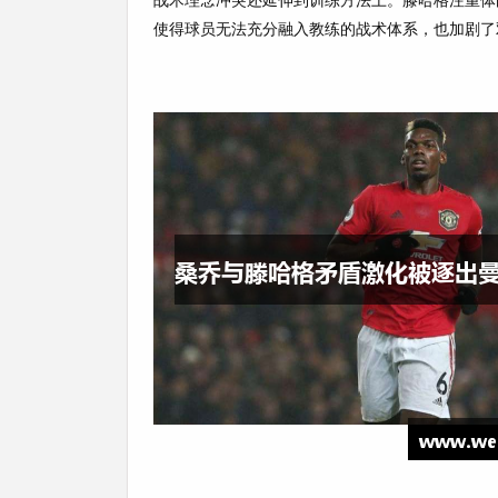
使得球员无法充分融入教练的战术体系，也加剧了