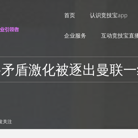
首页
认识竞技宝app
企业服务
互动竞技宝直
格矛盾激化被逐出曼联一
发关注