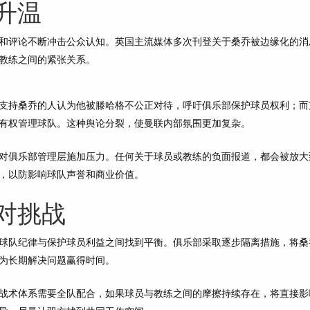
升温
和评论不断冲击公众认知。英国主流媒体多次刊登关于桑乔被边缘化的消
教练之间的紧张关系。
支持桑乔的人认为他被滕哈格不公正对待，呼吁俱乐部保护球员权利；而
有权管理球队。这种舆论分裂，使曼联内部氛围更加复杂。
对俱乐部管理层施加压力。任何关于球员或教练的负面报道，都会被放大
，以防影响球队声誉和商业价值。
对挑战
球队纪律与保护球员利益之间找到平衡。俱乐部采取逐步隔离措施，将桑
为长期解决问题赢得时间。
战术体系需要全队配合，如果球员与教练之间的摩擦持续存在，将直接影