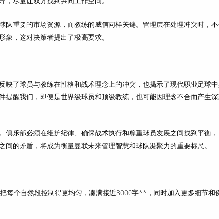
导，尽量让双方找到共同工作空间。
球队重要的市场资源，而教练的威信同样关键。管理层在处理冲突时，不
形象，这对决策者提出了极高要求。
反映了球员与教练在性格和战术理念上的冲突，也揭示了现代职业足球中
件提醒我们，即便是世界级球员和顶级教练，也可能因理念不合而产生深
。俱乐部必须在维护纪律、确保战术执行和尊重球员发展之间找到平衡，
之间的矛盾，将成为衡量曼联未来管理智慧和球队凝聚力的重要标尺。
把每个自然段控制得更均匀，凑满接近3000字**，同时加入更多细节和