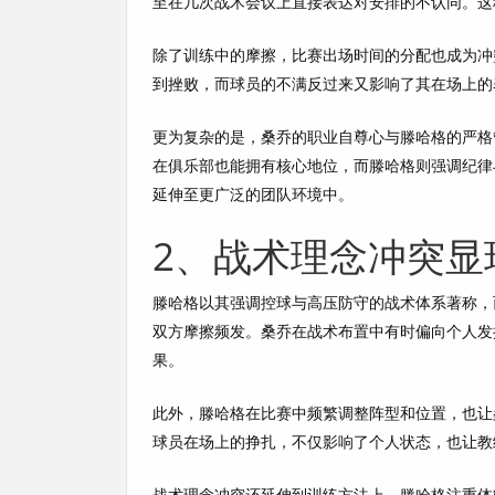
至在几次战术会议上直接表达对安排的不认同。这
除了训练中的摩擦，比赛出场时间的分配也成为冲
到挫败，而球员的不满反过来又影响了其在场上的
更为复杂的是，桑乔的职业自尊心与滕哈格的严格
在俱乐部也能拥有核心地位，而滕哈格则强调纪律
延伸至更广泛的团队环境中。
2、战术理念冲突显
滕哈格以其强调控球与高压防守的战术体系著称，
双方摩擦频发。桑乔在战术布置中有时偏向个人发
果。
此外，滕哈格在比赛中频繁调整阵型和位置，也让
球员在场上的挣扎，不仅影响了个人状态，也让教
战术理念冲突还延伸到训练方法上。滕哈格注重体