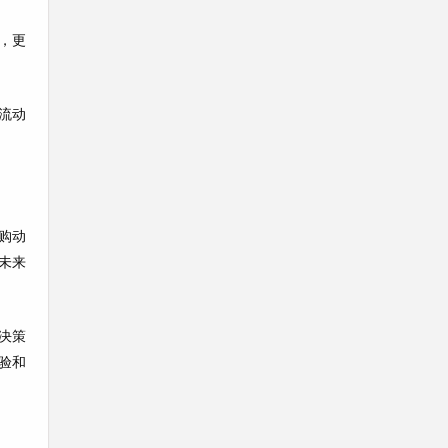
，更
流动
购动
未来
决策
验和