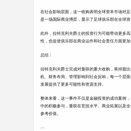
在社会影响层面，这一收购表明全球资本市场对足
是一场国际商业博弈，显示了足球俱乐部在全球资
此外，拉特克利夫爵士的投资行为可能带动更多高
性，也促使俱乐部在商业运作和社会责任方面更加
总结：
拉特克利夫爵士完成对曼联的重大收购，将持股比
机、财务布局、管理影响到社会反响，每一个层面
发展提供了更多可能性和资源支持。
整体来看，这一事件不仅是金融投资的成功案例，
中的积极参与，曼联在竞技水平、商业拓展以及全
参考价值。
---