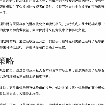
丰富经验，他对体育产业尤其是足球俱乐部的投资兴趣由来已久。曼联作
牌价值吸引了众多国际投资者的关注。拉特克利夫爵士在多年的市场观察
出手。
理和财务层面存在的潜在优化空间密切相关。拉特克利夫爵士明确表示，
的竞争力和商业收益，同时保持球队的竞技水平和传统文化。
期战略布局。通过获取近三分之一的股份，拉特克利夫爵士获得了足够的
带来可持续回报，并推动曼联向更高水平发展。
策略
规划能力。通过合理运用私人资本和资本市场工具，他成功筹集了足够资
风险管理和长期回报上的精准判断。
波动，更注重俱乐部整体价值的提升。他计划通过优化俱乐部的商业模式
收益等方式，实现资本增值。
接近三分之一来获得战略话语权，同时避免过度集中投资带来的潜在风险