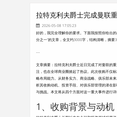
拉特克利夫爵士完成曼联重
2026-05-08 17:05:23
好的，我完全理解你的要求。下面我按照你给出的
分之一”的文章，全文约3000字，结构清晰，摘
---
文章摘要：拉特克利夫爵士近日完成了对曼联的重
注，也在全球商业圈掀起了热议。此次收购不仅标
略布局能力。从财务实力、商业战略、俱乐部未来
析其收购动机、投资手段、对俱乐部管理的潜在影
与挑战。本文将从四个方面对这一重大事件进行详
1、收购背景与动机