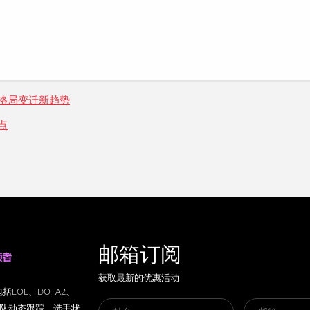
格局变迁新趋势
点
邮箱订阅
获取最新的优惠活动
LOL、DOTA2、
、战队动态跟踪、选手状