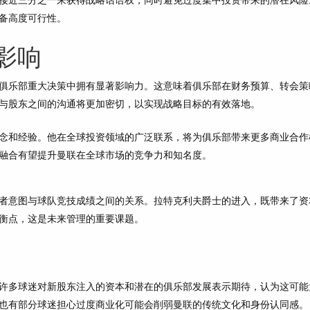
备高度可行性。
影响
俱乐部重大决策中拥有显著影响力。这意味着俱乐部在财务预算、转会策
与股东之间的沟通将更加密切，以实现战略目标的有效落地。
念和经验。他在全球投资领域的广泛联系，将为俱乐部带来更多商业合作
融合有望提升曼联在全球市场的竞争力和知名度。
者意图与球队竞技成绩之间的关系。拉特克利夫爵士的进入，既带来了资
衡点，这是未来管理的重要课题。
许多球迷对新股东注入的资本和潜在的俱乐部发展表示期待，认为这可能
也有部分球迷担心过度商业化可能会削弱曼联的传统文化和身份认同感。