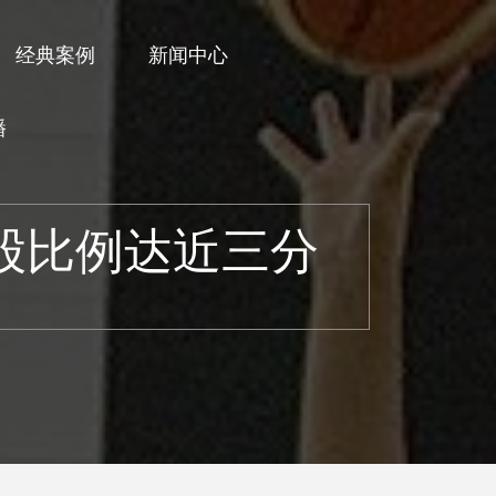
经典案例
新闻中心
播
股比例达近三分